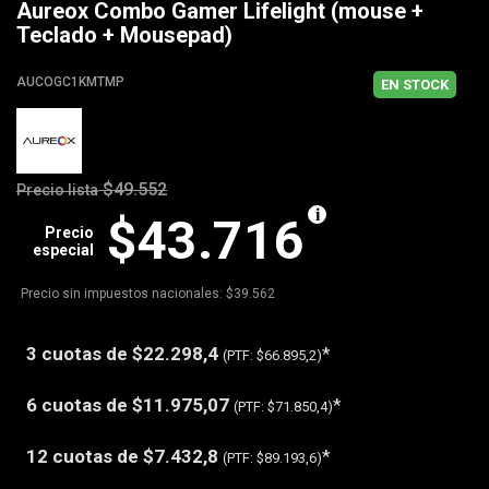
Aureox Combo Gamer Lifelight (mouse +
Teclado + Mousepad)
AUCOGC1KMTMP
EN STOCK
$49.552
Precio lista
$43.716
Precio
especial
Precio sin impuestos nacionales: $39.562
3 cuotas de
$22.298,4
*
(PTF:
$66.895,2)
6 cuotas de
$11.975,07
*
(PTF:
$71.850,4)
12 cuotas de
$7.432,8
*
(PTF:
$89.193,6)