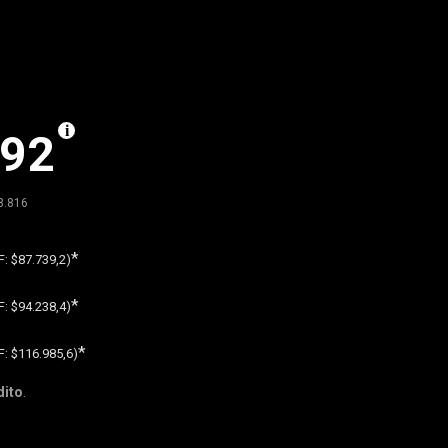
992
8.816
*
F:
$87.739,2)
*
F:
$94.238,4)
*
F:
$116.985,6)
dito
.