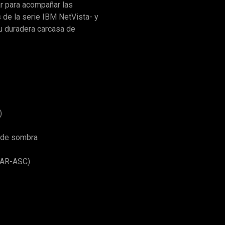
ar para acompañar las
 de la serie IBM NetVista- y
su duradera carcasa de
)
a de sombra
S/AR-ASC)