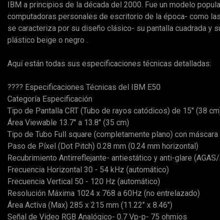
IBM a principios de la década del 2000. Fue un modelo popul
computadoras personales de escritorio de la época- como las
se caracteriza por su diseño clásico- su pantalla cuadrada y 
plástico beige o negro .
Aquí están todas sus especificaciones técnicas detalladas:
????️ Especificaciones Técnicas del IBM E50
Categoría Especificación
Tipo de Pantalla CRT (Tubo de rayos catódicos) de 15" (38 cm
Área Viewable 13.7" a 13.8" (35 cm)
Tipo de Tubo Full square (completamente plano) con máscar
Paso de Píxel (Dot Pitch) 0.28 mm (0.24 mm horizontal)
Recubrimiento Antirreflejante- antiestático y anti-glare (AGA
Frecuencia Horizontal 30 - 54 kHz (automático)
Frecuencia Vertical 50 - 120 Hz (automático)
Resolución Máxima 1024 x 768 a 60Hz (no entrelazado)
Área Activa (Max) 285 x 215 mm (11.22" x 8.46")
Señal de Video RGB Analógico- 0.7 Vp-p- 75 ohmios