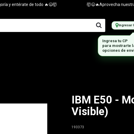
y entérate de todo 🔥😉🤯
🤯😉🔥Aprovecha nuestras ofe
Ingresar 
IBM E50 - Mo
Visible)
193373