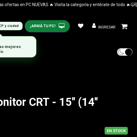
rtas en PC NUEVAS 🔥 Visita la categoría y entérate de todo 🔥😉🤯
¡ARMÁ TU PC!
CP y ciudad
INGRESAR
nitor CRT - 15" (14"
EN STOCK