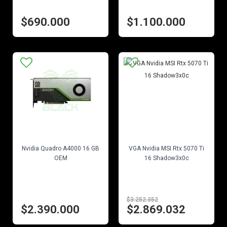
$690.000
$1.100.000
EN STOCK
EN STOCK
Nvidia Quadro A4000 16 GB
VGA Nvidia MSI Rtx 5070 Ti
OEM
16 Shadow3x0c
$3.252.352
$2.390.000
$2.869.032