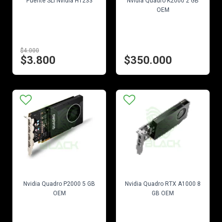
Puente SLI Nvidia H1233
Nvidia Quadro K2000 2 GB
OEM
$4.000
$3.800
$350.000
EN STOCK
EN STOCK
Nvidia Quadro P2000 5 GB
Nvidia Quadro RTX A1000 8
OEM
GB OEM